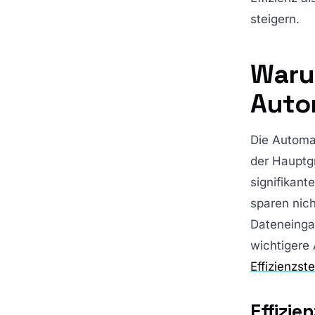
steigern.
Waru
Auto
Die Automat
der Hauptg
signifikant
sparen nich
Dateneinga
wichtigere 
Effizienzs
Effizie