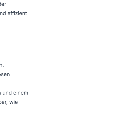
der
d effizient
n.
esen
on und einem
er, wie