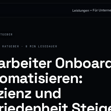
Für Untern
Leistungen
ATGEBER
· RATGEBER · 8 MIN LESEDAUER
arbeiter Onboar
omatisieren:
izienz und
riedenheit Steig