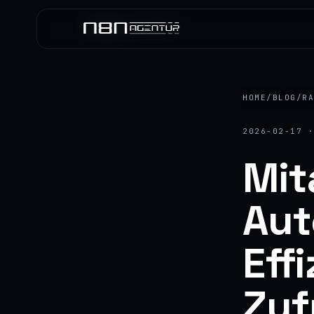
HOME
/
BLOG
/
R
2026-02-17 
Mit
Aut
Eff
Zuf