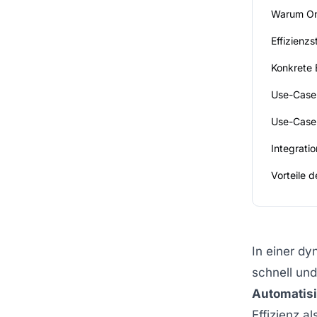
Warum On
Effizienz
Konkrete 
Use-Case:
Use-Case
Integrati
Vorteile d
In einer dy
schnell und
Automatis
Effizienz a