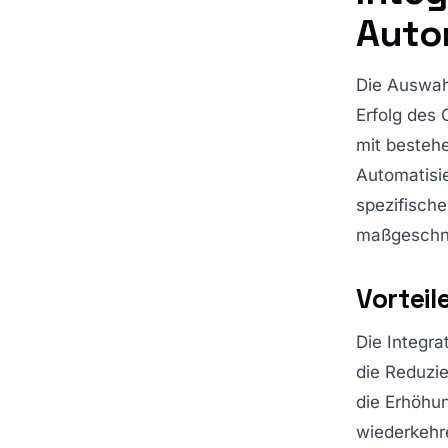
Auto
Die Auswahl
Erfolg des 
mit besteh
Automatisie
spezifisch
maßgeschne
Vorteil
Die Integra
die Reduzie
die Erhöhu
wiederkehre