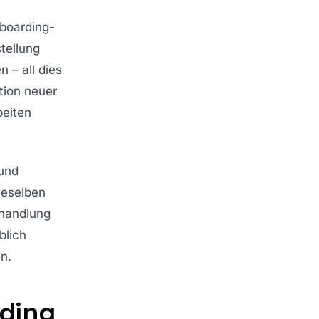
boarding-
tellung
– all dies
tion neuer
beiten
 und
ieselben
ehandlung
blich
n.
rding