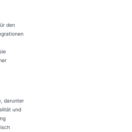
für den
egrationen
sie
ner
e, darunter
lität und
ung
gisch