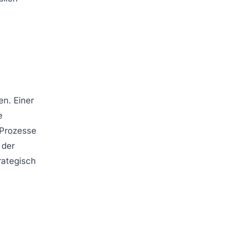
en. Einer
e
 Prozesse
 der
rategisch