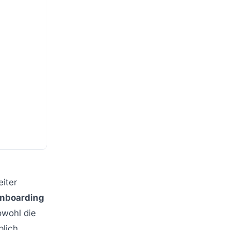
eiter
Onboarding
owohl die
blich