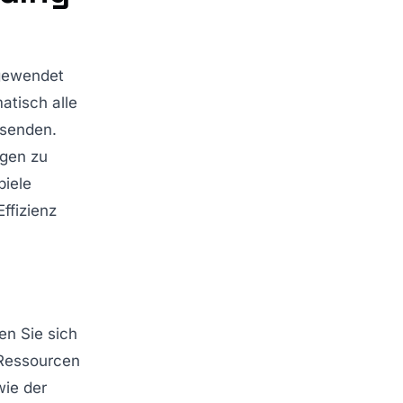
ngewendet
atisch alle
 senden.
gen zu
piele
Effizienz
en Sie sich
T-Ressourcen
wie der