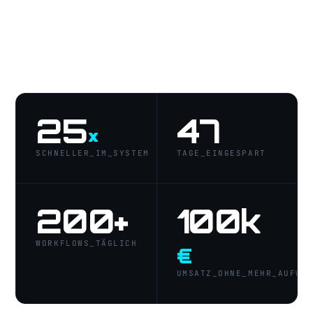
25
47
×
SCHNELLER_IM_SYSTEM
TAGE_EINGESPART
200+
100k
WORKFLOWS_TÄGLICH
€
UMSATZ_OHNE_MEHR_AUFWA