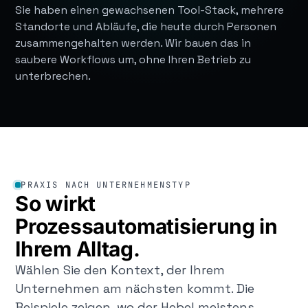
Sie haben einen gewachsenen Tool-Stack, mehrere
Standorte und Abläufe, die heute durch Personen
zusammengehalten werden. Wir bauen das in
saubere Workflows um, ohne Ihren Betrieb zu
unterbrechen.
PRAXIS NACH UNTERNEHMENSTYP
So wirkt
Prozessautomatisierung in
Ihrem Alltag.
Wählen Sie den Kontext, der Ihrem
Unternehmen am nächsten kommt. Die
Beispiele zeigen, wo der Hebel meistens