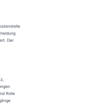
ostenstelle
cheidung
rt. Der
e
z,
gungen
nd Rolle
ugänge