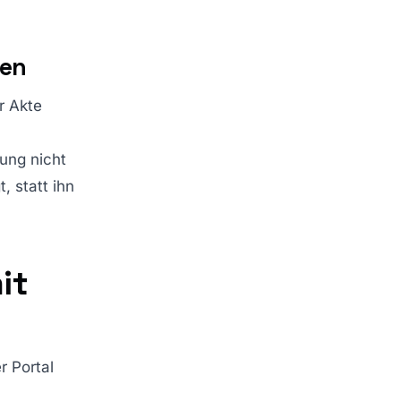
hen
r Akte
nung nicht
, statt ihn
it
r Portal