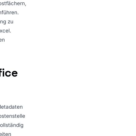
ostfächern,
führen.
ang zu
xcel.
en
fice
Metadaten
stenstelle
ollständig
eiten