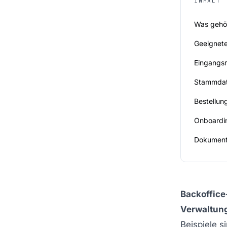
INHALT
Was gehör
Geeignete
Eingangs
Stammdat
Bestellun
Onboardin
Dokument
Backoffice
Verwaltung
Beispiele 