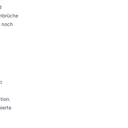
d
enbrüche
g noch
b
tion.
ierte