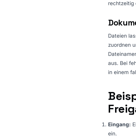
rechtzeiti
Dokume
Dateien la
zuordnen u
Dateinamen 
aus. Bei fe
in einem f
Beis
Frei
Eingang:
Ei
ein.