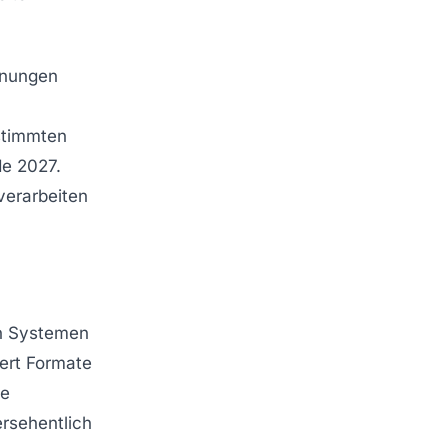
hnungen
stimmten
de 2027.
verarbeiten
en Systemen
iert Formate
ne
ersehentlich