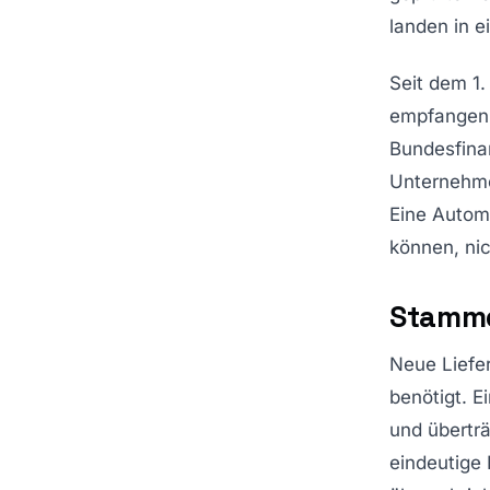
landen in e
Seit dem 1
empfangen 
Bundesfina
Unternehme
Eine Automa
können, nic
Stammd
Neue Liefe
benötigt. E
und überträ
eindeutige 