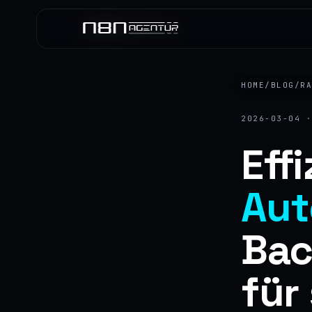
HOME
/
BLOG
/
R
2026-03-04 
Eff
Aut
Bac
für