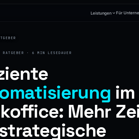
Für Untern
Leistungen
ATGEBER
· RATGEBER · 6 MIN LESEDAUER
iziente
omatisierung
im
koffice: Mehr Ze
 strategische