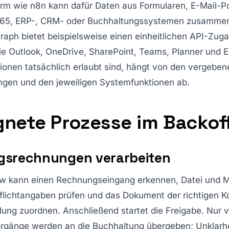
orm wie n8n kann dafür Daten aus Formularen, E-Mail-P
365, ERP-, CRM- oder Buchhaltungssystemen zusammen
raph bietet beispielsweise einen einheitlichen API-Zug
e Outlook, OneDrive, SharePoint, Teams, Planner und E
ionen tatsächlich erlaubt sind, hängt von den vergeben
ngen und den jeweiligen Systemfunktionen ab.
gnete Prozesse im Backof
gsrechnungen verarbeiten
ow kann einen Rechnungseingang erkennen, Datei und 
flichtangaben prüfen und das Dokument der richtigen Ko
lung zuordnen. Anschließend startet die Freigabe. Nur v
orgänge werden an die Buchhaltung übergeben; Unklarh